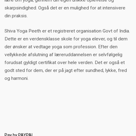
lære om yoga, gennem din egen unikke oplevelse og
skarpsindighed. Også det er en mulighed for at intensivere
din praksis.
Shiva Yoga Peeth er et registreret organisation Govt of India.
Dette er en verdensklasse skole for yoga elever, og til dem
der ønsker at vedtage yoga som profession. Efter den
vellykkede afslutning af læreruddannelsen er selvfølgelig
forudsat gyldigt certifikat over hele verden. Det er også et
godt sted for dem, der er på jagt efter sundhed, lykke, fred
og harmoni.
Pay by PAYPAL