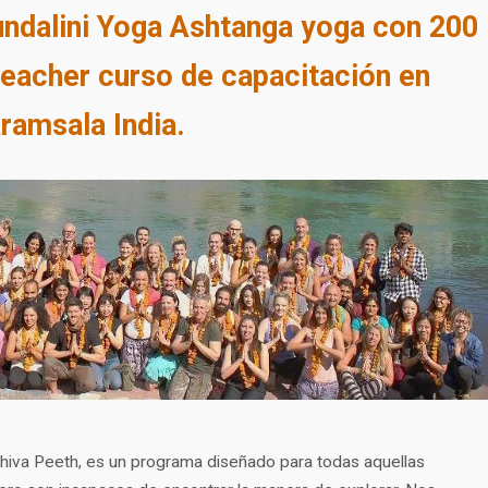
undalini Yoga Ashtanga yoga con 200
eacher curso de capacitación en
ramsala India.
hiva Peeth, es un programa diseñado para todas aquellas