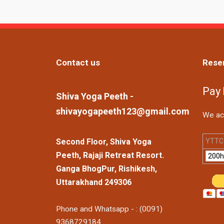
Contact us
Rese
Pay
Shiva Yoga Peeth -
shivayogapeeth123@gmail.com
We ac
YTTC 
Second Floor, Shiva Yoga
Peeth, Rajaji Retreat Resort.
Ganga BhogPur, Rishikesh,
Uttarakhand 249306
Phone and Whatsapp - : (0091)
9368729184