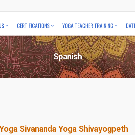
US
CERTIFICATIONS
YOGA TEACHER TRAINING
DAT
Spanish
Yoga Sivananda Yoga Shivayogpeth