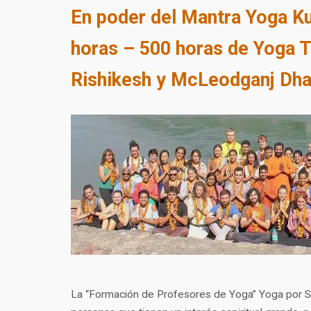
En poder del Mantra Yoga K
horas – 500 horas de Yoga T
Rishikesh y McLeodganj Dha
La “Formación de Profesores de Yoga” Yoga por S